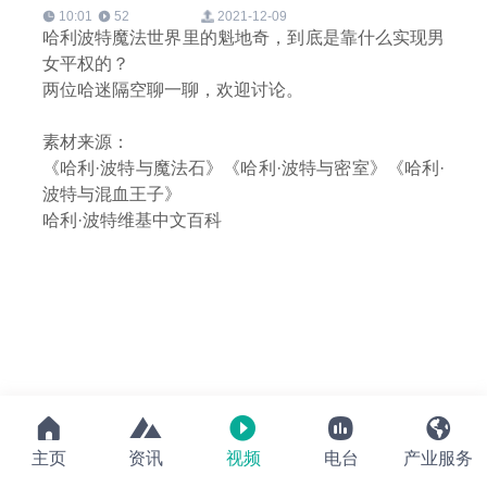
10:01
52
2021-12-09
哈利波特魔法世界里的魁地奇，到底是靠什么实现男
女平权的？
两位哈迷隔空聊一聊，欢迎讨论。
素材来源：
《哈利·波特与魔法石》《哈利·波特与密室》《哈利·
波特与混血王子》
哈利·波特维基中文百科





主页
资讯
视频
电台
产业服务