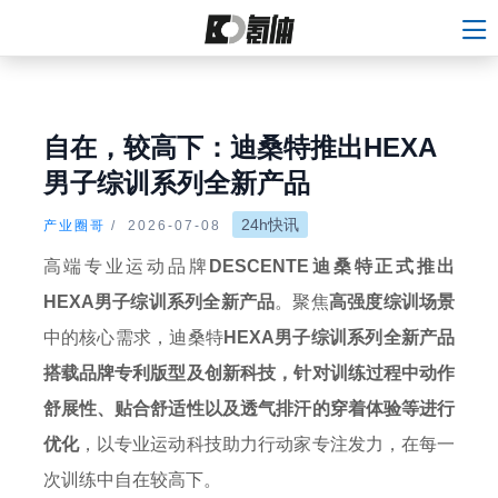
自在，较高下：迪桑特推出HEXA
男子综训系列全新产品
24h快讯
产业圈哥
/
2026-07-08
高端专业运动品牌
DESCENTE迪桑特正式推出
HEXA男子综训系列全新产品
。聚焦
高强度综训场景
中的核心需求，迪桑特
HEXA男子综训系列全新产品
搭载品牌专利版型及创新科技，针对训练过程中动作
舒展性、贴合舒适性以及透气排汗的穿着体验等进行
优化
，以专业运动科技助力行动家专注发力，在每一
次训练中自在较高下。