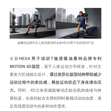
迪桑特品牌代言人陈伟霆演绎全新HEXA男子综训系列产品
全新
HEXA男子综训T恤搭载迪桑特品牌专利
MOTION 4D版型
，基于人体运动力学研发，针对主
要发力区域独立设计，
通过差异化版型结构帮助减少
运动过程中的牵拉感，释放运动状态下身体潜在压
力。
同时，4D立体剪裁能够动态贴合肌肉收缩与伸
展轨迹，在保持贴合支撑的同时兼顾活动自由度，满
足高强度综训中的多样动作需求。