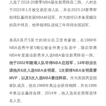
入选了2019-20赛季NBA最佳新秀阵容二阵。八村垒
于2023年1月被交易至湖人队，并在2023-24赛季帮
助球队赢得首届NBA杯冠军。作为曾经日本备受瞩目
的高中球员，他率领球队连续三年夺得全国冠军。
身高6英尺5英寸的得分后卫里奇蒙德，在1988年
NBA选秀中第5顺位被金州勇士队选中，随后荣膺
NBA年度最佳新秀并入选NBA最佳新秀阵容一阵。
他于2002年随湖人队夺得NBA总冠军，14年职业生
涯他共6次入选NBA全明星、1次获得NBA全明星赛
MVP，以及5次入选NBA最佳阵容。
作为美国男篮国
家队成员，他在1988年奥运会获得铜牌，并在1996
年奥运会赢得金牌。2014年，他入选奈史密斯篮球
名人堂。