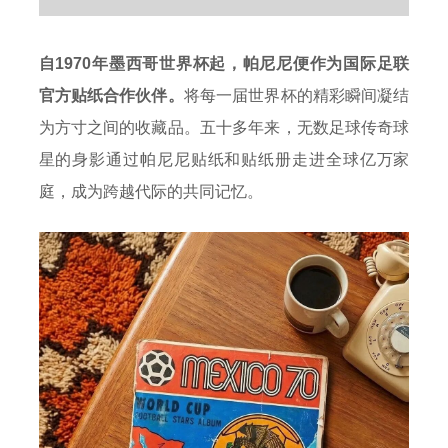
自1970年墨西哥世界杯起，帕尼尼便作为国际足联
官方贴纸合作伙伴。
将每一届世界杯的精彩瞬间凝结
为方寸之间的收藏品。五十多年来，无数足球传奇球
星的身影通过帕尼尼贴纸和贴纸册走进全球亿万家
庭，成为跨越代际的共同记忆。