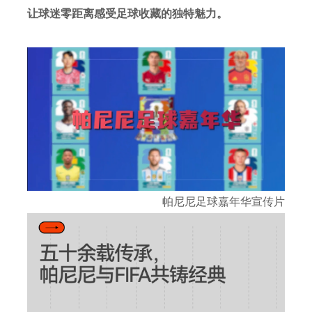
让球迷零距离感受足球收藏的独特魅力。
帕尼尼足球嘉年华宣传片