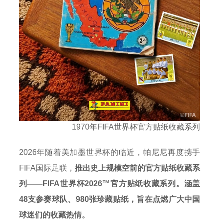
1970年FIFA世界杯官方贴纸收藏系列
2026年随着美加墨世界杯的临近，帕尼尼再度携手
FIFA国际足联，
推出史上规模空前的官方贴纸收藏系
列——FIFA世界杯2026™官方贴纸收藏系列。涵盖
48支参赛球队、980张珍藏贴纸，旨在点燃广大中国
球迷们的收藏热情。