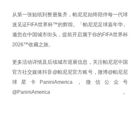
从第一张贴纸到整册集齐，帕尼尼始终陪伴每一代球
迷见证FIFA世界杯™的辉煌。「帕尼尼足球嘉年华」
邀您在中国城市街头，提前开启属于你的FIFA世界杯
2026™收藏之旅。
更多活动详情及后续城市巡展信息，关注帕尼尼中国
官方社交媒体抖音@帕尼尼官方账号，微博@帕尼尼
球星卡PaniniAmerica，微信公众号
@PaniniAmerica。