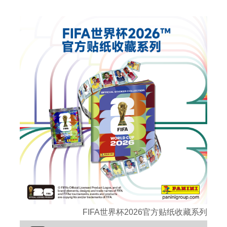
FIFA世界杯2026官方贴纸收藏系列