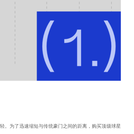
年轻。为了迅速缩短与传统豪门之间的距离，购买顶级球星