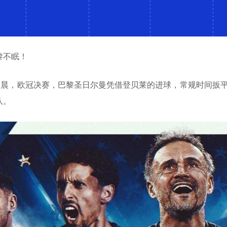
黎不眠！
日凌晨，欧冠决赛，巴黎圣日尔曼凭借登贝莱的进球，常规时间扳
队。