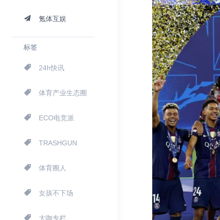
氪体互娱
标签
24h快讯
体育产业生态圈
ECO电竞派
TRASHGUN
体育圈人
女孩不下场
大咖专栏