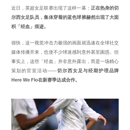
近日，英超女足联赛出现了这样一幕：
正在热身的切
尔西女足队员，集体穿着的蓝色球裤赫然出现了大面
积「经血」痕迹。
很快，这一视觉冲击力极强的画面就迅速在全球社交
媒体传播开来，也使不少球迷感到意外甚至困惑。但
事实上，这些「经血」并非意外露出，而是一场精心
策划的官宣活动——
切尔西女足与经期护理品牌
Here We Flo在新赛季达成合作。