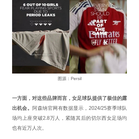
图源：Persil
一方面，对这些品牌而言，女足球队提供了极佳的露
出机会。
阿森纳官网有数据显示，2024/25赛季球队
场均上座突破2.8万人，紧随其后的切尔西女足场均
也有近万人次。