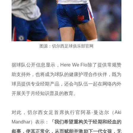
图源：切尔西足球俱乐部官网
据球队公开信息显示，Here We Flo除了提供常规赞
助支持外，也将成为球队的健康护理合作伙伴，既为
球员提供专业经期产品，还会与队伍一起在网络内外
开展关于月经知识普及的教育。
对此，切尔西女足首席执行官阿基·曼达尔（Aki
Mandhar）表示：
「我们希望重构关于经期和经血的
叙事，使其正常化，从而赋能并激励下一代女孩，无