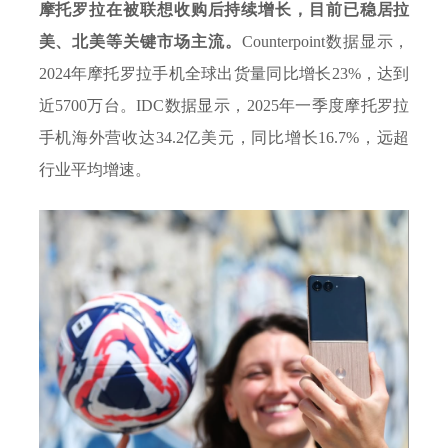
摩托罗拉在被联想收购后持续增长，目前已稳居拉
美、北美等关键市场主流。
Counterpoint数据显示，
2024年摩托罗拉手机全球出货量同比增长23%，达到
近5700万台。IDC数据显示，2025年一季度摩托罗拉
手机海外营收达34.2亿美元，同比增长16.7%，远超
行业平均增速。