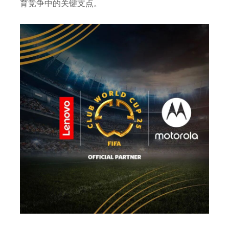
育竞争中的关键支点。