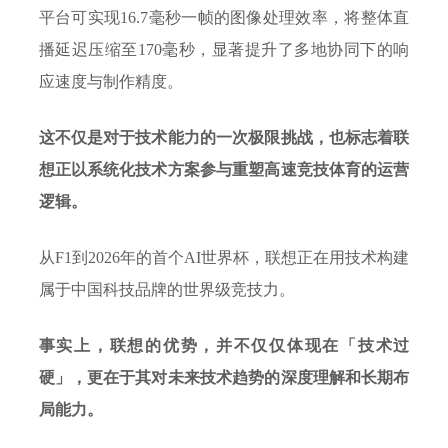
平台可实现16.7毫秒一帧的图像处理效率，将整体直
播延迟压缩至170毫秒，显著提升了多地协同下的响
应速度与制作精度。
这不仅是对于技术能力的一次极限挑战，也标志着联
想正以系统化技术方案参与重塑高速竞技体育的运营
逻辑。
从F1到2026年的首个AI世界杯，联想正在用技术构建
属于中国科技品牌的世界级竞技力。
事实上，联想的优势，并不仅仅体现在「技术过
硬」，更在于其对未来技术趋势的深度理解和长期布
局能力。