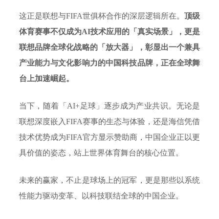
这正是联想与FIFA世俱杯合作的深层逻辑所在。
顶级
体育赛事不仅成为AI技术应用的「真实场景」，更是
联想品牌全球化战略的「放大器」，彰显出一个兼具
产业能力与文化影响力的中国科技品牌，正在全球舞
台上加速崛起。
当下，随着「AI+足球」逐步成为产业共识。无论是
联想深度嵌入FIFA赛事的生态与体验，还是海信凭借
技术优势成为FIFA官方显示赞助商，中国企业正以更
具价值的姿态，站上世界体育舞台的核心位置。
未来的赢家，不止是球场上的冠军，更是那些以系统
性能力驱动变革、以科技联结全球的中国企业。