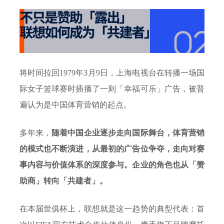
将时间拉回1979年3月9日，上海电视台在转播一场国
际女子篮球赛时插播了一则「幸福可乐」广告，被普
遍认为是中国体育营销的起点。
多年来，
随着中国企业逐步走向国际舞台，体育营销
的模式也不断演进，从最初的广告位争夺，走向对赛
事内容与价值体系的深度参与。企业的角色也从「赞
助商」转向「共建者」。
在本届世俱杯上，联想就是这一趋势的典型代表：首