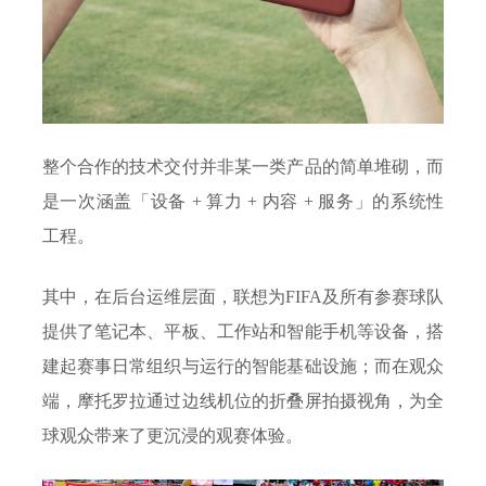
整个合作的技术交付并非某一类产品的简单堆砌，而
是一次涵盖「设备 + 算力 + 内容 + 服务」的系统性
工程。
其中，在后台运维层面，联想为FIFA及所有参赛球队
提供了笔记本、平板、工作站和智能手机等设备，搭
建起赛事日常组织与运行的智能基础设施；而在观众
端，摩托罗拉通过边线机位的折叠屏拍摄视角，为全
球观众带来了更沉浸的观赛体验。