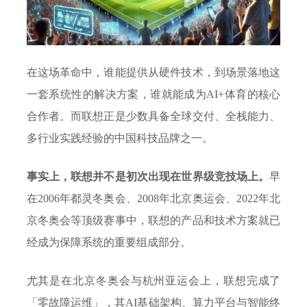
在这场革命中，谁能提供从硬件技术，到场景落地这
一套系统性的解决方案，谁就能成为AI+体育的核心
合作者。而联想正是少数具备全球交付、全栈能力、
多行业实践经验的中国科技品牌之一。
事实上，联想并不是初次出现在世界级竞技场上。
早
在2006年都灵冬奥会、2008年北京奥运会、2022年北
京冬奥会等顶级赛事中，联想的产品和技术方案就已
经成为保障系统的重要组成部分。
尤其是在北京冬奥会与杭州亚运会上，联想完成了
「零故障运维」，其AI基础架构、算力平台与智能终