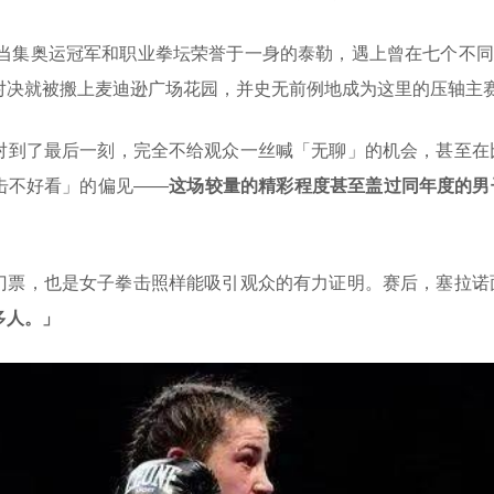
年，当集奥运冠军和职业拳坛荣誉于一身的泰勒，遇上曾在七个不
对决就被搬上麦迪逊广场花园，并史无前例地成为这里的压轴主
对到了最后一刻，完全不给观众一丝喊「无聊」的机会，甚至在比
击不好看」的偏见——
这场较量的精彩程度甚至盖过同年度的男子
门票，也是女子拳击照样能吸引观众的有力证明。赛后，塞拉诺
多人。」