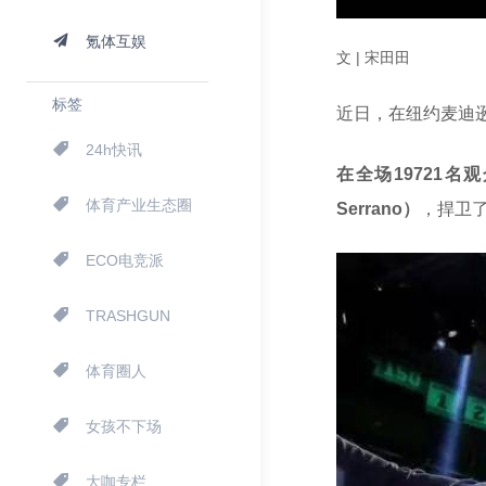
氪体互娱
文 | 宋田田
标签
近日，在纽约麦迪
24h快讯
在全场19721名观
体育产业生态圈
Serrano）
，捍卫
ECO电竞派
TRASHGUN
体育圈人
女孩不下场
大咖专栏