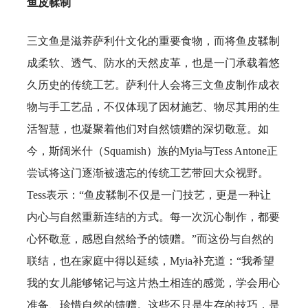
鱼皮鞣制
三文鱼是滋养萨利什文化的重要食物，而将鱼皮鞣制
成柔软、透气、防水的天然皮革，也是一门承载着悠
久历史的传统工艺。萨利什人会将三文鱼皮制作成衣
物与手工艺品，不仅体现了因材施艺、物尽其用的生
活智慧，也凝聚着他们对自然馈赠的深切敬意。如
今，斯阔米什（Squamish）族的Myia与Tess Antone正
尝试将这门逐渐被遗忘的传统工艺带回大众视野。
Tess表示：“鱼皮鞣制不仅是一门技艺，更是一种让
内心与自然重新连结的方式。每一次沉心制作，都要
心怀敬意，感恩自然给予的馈赠。”而这份与自然的
联结，也在家庭中得以延续，Myia补充道：“我希望
我的女儿能够铭记与这片热土相连的感觉，学会用心
准备、珍惜自然的馈赠。这些不只是生存的技巧，是