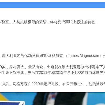
实验室，人类突破极限的荣耀，终将变成药瓶上标注的价签。
澳大利亚游泳运动员詹姆斯·马格努森 （James Magnusse
19岁，身材高大、天赋出众，出道就在澳大利亚游泳锦标赛拿下
生涯不断提速，先后在2011年和2013年拿下100米自由泳世
生涯后，马格努森在2019年选择退役。在公开报道中，他的泳