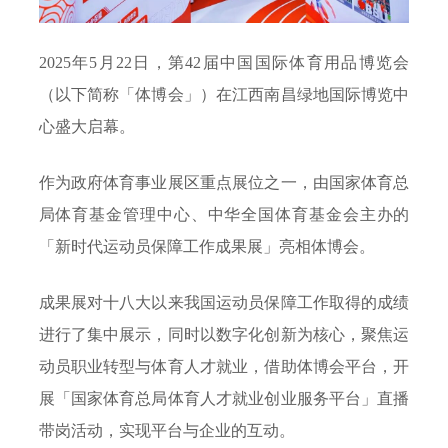
2025年5月22日，第42届中国国际体育用品博览会
（以下简称「体博会」）在江西南昌绿地国际博览中
心盛大启幕。
作为政府体育事业展区重点展位之一，由国家体育总
局体育基金管理中心、中华全国体育基金会主办的
「新时代运动员保障工作成果展」亮相体博会。
成果展对十八大以来我国运动员保障工作取得的成绩
进行了集中展示，同时以数字化创新为核心，聚焦运
动员职业转型与体育人才就业，借助体博会平台，开
展「国家体育总局体育人才就业创业服务平台」直播
带岗活动，实现平台与企业的互动。