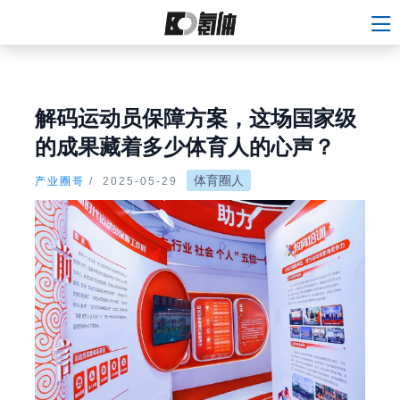
解码运动员保障方案，这场国家级
的成果藏着多少体育人的心声？
体育圈人
产业圈哥
/
2025-05-29